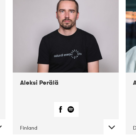
02-2019
Fanø
Free Folk
Festival
Aleksi Perälä
Finland