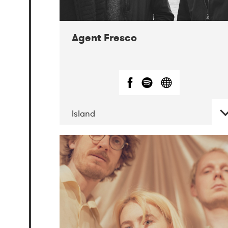
Agent Fresco
Island
DATE
CONCERTS
10-2017
Lutakko
10-2017
Tavastia
Klubi