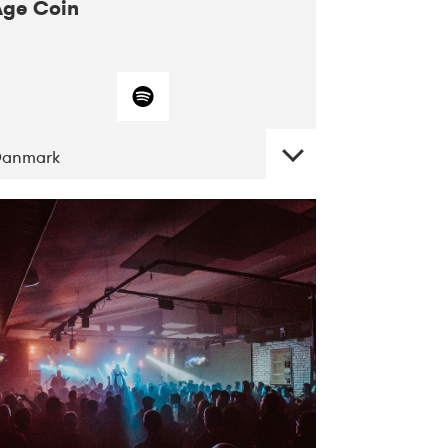
Age Coin
Danmark
DATE
CONCERTS
10-2017
ALICE