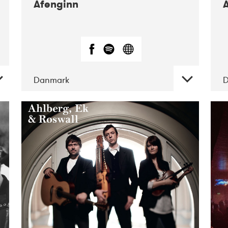
Afenginn
Danmark
DATE
CONCERTS
01-2019
Mentanarhúsið
11-2017
Mix
Musik
11-2019
Musikforeningen
Drauget