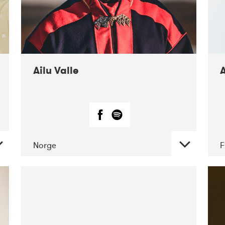
Ailu Valle
A
Norge
F
DATE
CONCERTS
07-2019
Márkomeannu