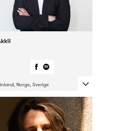
kkil
inland, Norge, Sverige
DATE
CONCERTS
07-2018
Márkomeannu