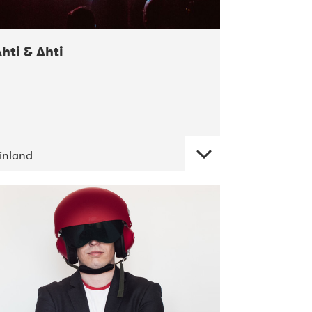
hti & Ahti
inland
DATE
CONCERTS
11-2017
ALICE