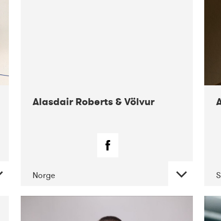
Alasdair Roberts & Völvur
Norge
S
DATE
CONCERTS