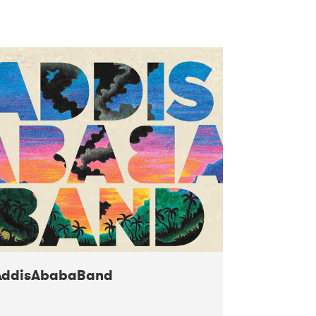
AddisAbabaBand