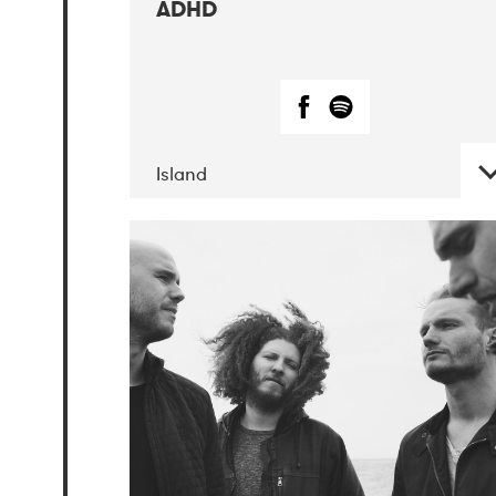
ADHD
Island
DATE
CONCERTS
06-2019
Atlas &
VoxHall
12-2019
We Jazz