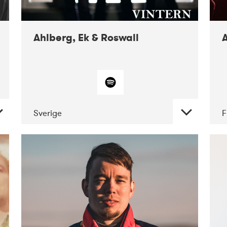
10-2019
Victoriateatern
Ahlberg, Ek & Roswall
A
Sverige
F
DATE
CONCERTS
11-2018
Folkelarm