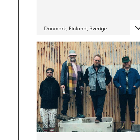
Danmark, Finland, Sverige
DATE
CONCERTS
05-2019
Jazz City
Turku