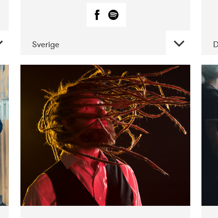
Sverige
DATE
CONCERTS
02-2019
Huset i
Hasserisgade