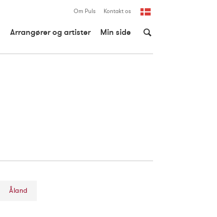
Om Puls
Kontakt os
Dansk
Arrangører og artister
Min side
English
Åland