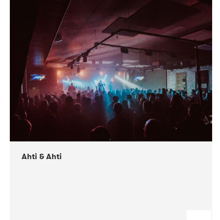
DATE
CONCERTS
11-2018
Folkelarm
Ahti & Ahti