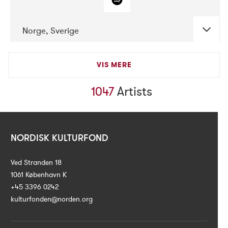
Norge, Sverige
VIS MERE
DATE
CONCERTS
Artists
1047
07-2021
Mandaljazz
NORDISK KULTURFOND
Ved Stranden 18
1061 København K
+45 3396 0242
kulturfonden@norden.org