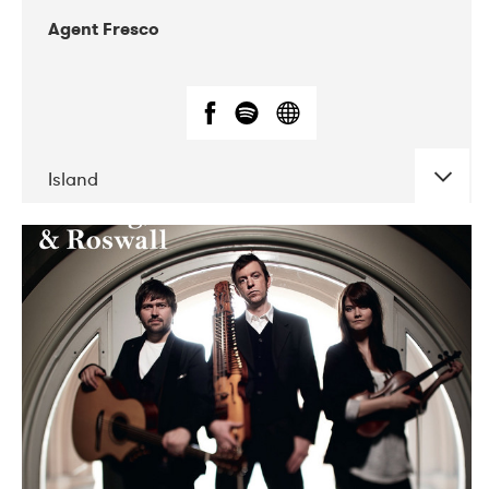
Agent Fresco
Island
DATE
CONCERTS
10-2017
Lutakko
10-2017
Tavastia Klubi