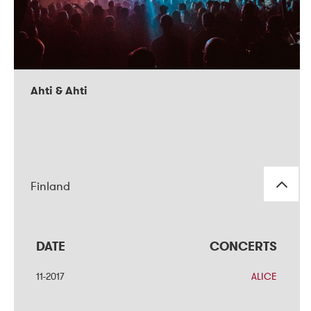
Ahti & Ahti
Finland
DATE
DATE
CONCERTS
CONCERTS
11-2017
11-2017
ALICE
ALICE