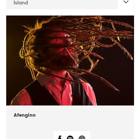
Island
DATE
CONCERTS
06-2019
Atlas & VoxHall
12-2019
We Jazz
Afenginn