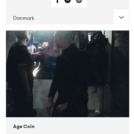
Danmark
DATE
CONCERTS
01-2019
Mentanarhúsið
11-2017
Mix Musik
11-2019
Musikforeningen Drauget
10-2019
Victoriateatern
Age Coin