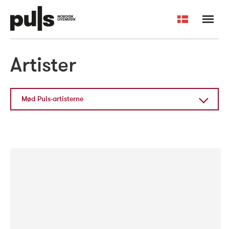
Dansk
Artister
Arrangører og artister
Om Puls
English
Min side
Kontakt os
Mød Puls-artisterne
Mød Puls-artisterne
Hvad er Puls for artister?
Artiststøttemuligheder i Norden