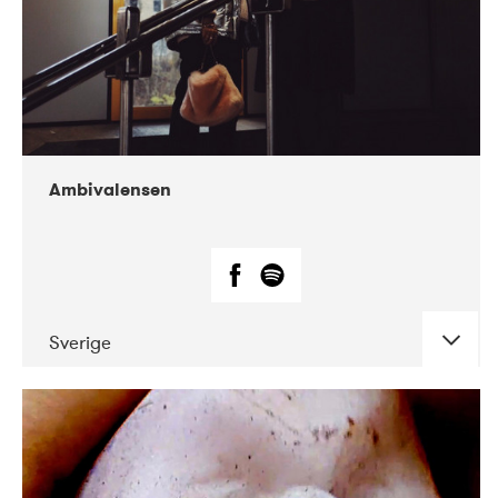
Ambivalensen
Sverige
DATE
CONCERTS
04-2019
EnergiMølla