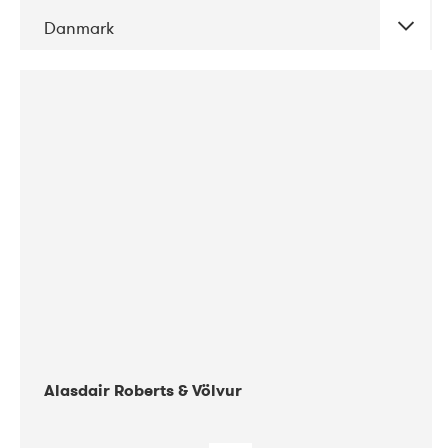
Danmark
DATE
CONCERTS
08-2017
Gimle
Alasdair Roberts & Völvur