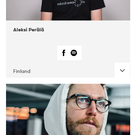
Aleksi Perälä
Finland
DATE
CONCERTS
03-2019
Ekko
04-2018
Inkonst