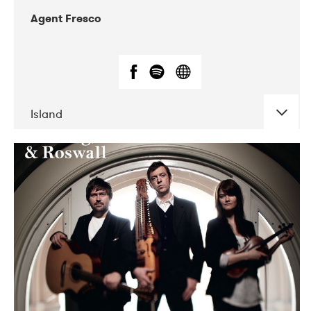
Agent Fresco
Island
DATE
CONCERTS
10-2017
Lutakko
10-2017
Tavastia Klubi