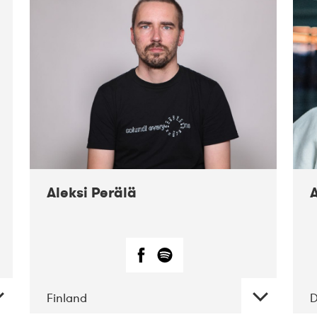
02-2019
Fanø
Free Folk
Festival
Aleksi Perälä
Finland