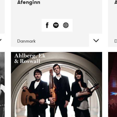
Afenginn
Danmark
DATE
CONCERTS
01-2019
Mentanarhúsið
11-2017
Mix
Musik
11-2019
Musikforeningen
Drauget