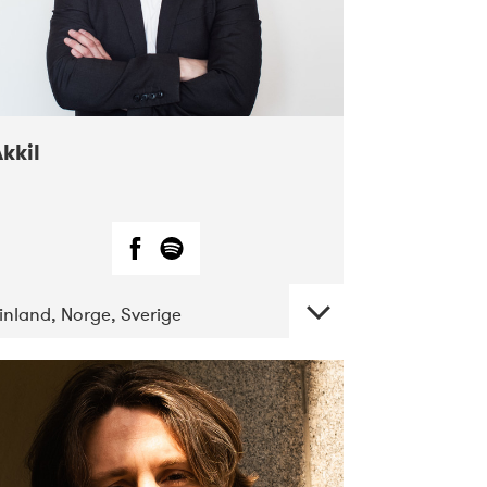
kkil
inland, Norge, Sverige
DATE
CONCERTS
07-2018
Márkomeannu