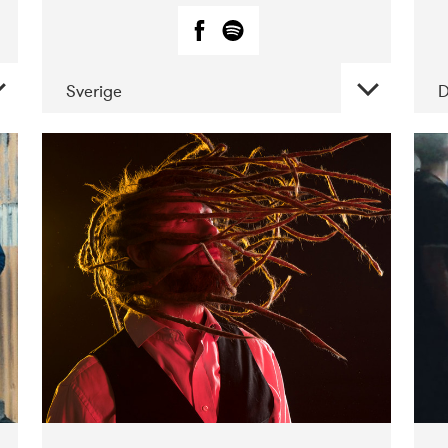
Sverige
DATE
CONCERTS
02-2019
Huset i
Hasserisgade