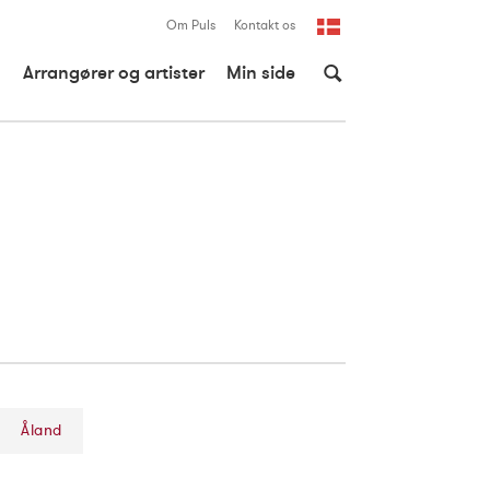
Om Puls
Kontakt os
Dansk
Arrangører og artister
Min side
English
Åland