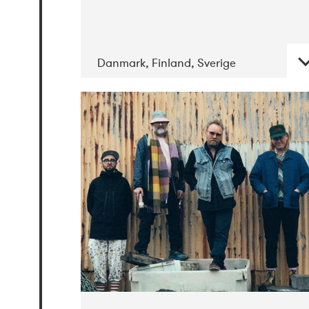
Danmark, Finland, Sverige
DATE
CONCERTS
05-2019
Jazz City
Turku