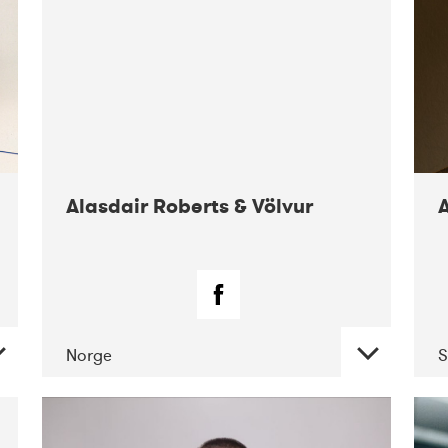
Alasdair Roberts & Völvur
Norge
S
DATE
CONCERTS