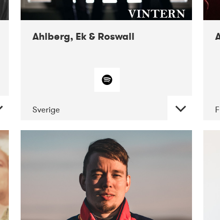
10-2019
Victoriateatern
Ahlberg, Ek & Roswall
A
Sverige
F
DATE
CONCERTS
11-2018
Folkelarm