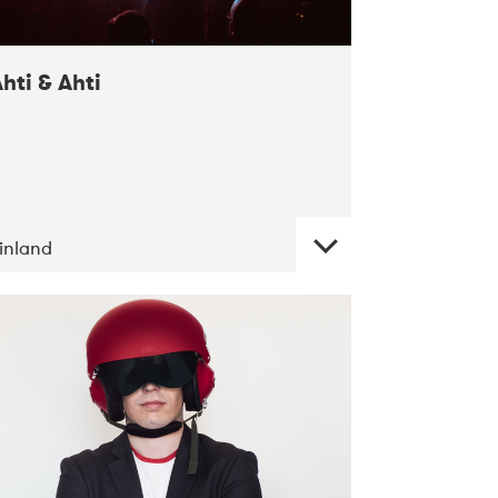
hti & Ahti
inland
DATE
CONCERTS
11-2017
ALICE