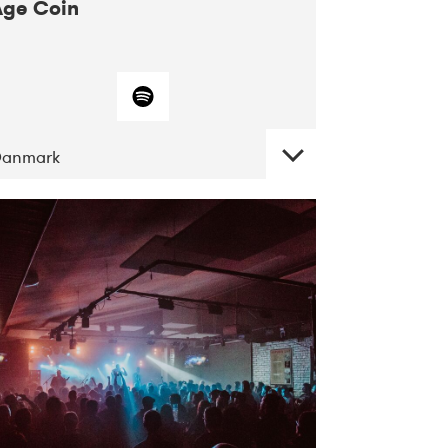
Age Coin
Danmark
DATE
CONCERTS
10-2017
ALICE