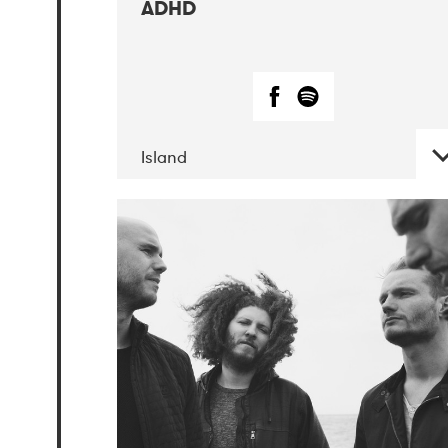
ADHD
Island
DATE
CONCERTS
06-2019
Atlas &
VoxHall
12-2019
We Jazz