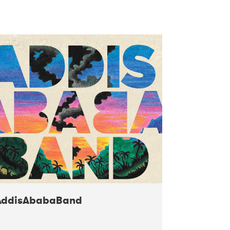
AddisAbabaBand