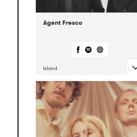
Agent Fresco
Island
DATE
CONCERTS
10-2017
Lutakko
10-2017
Tavastia
Klubi