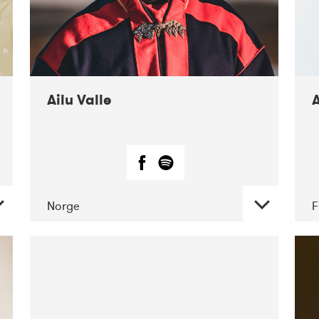
Ailu Valle
A
Norge
F
DATE
CONCERTS
07-2019
Márkomeannu