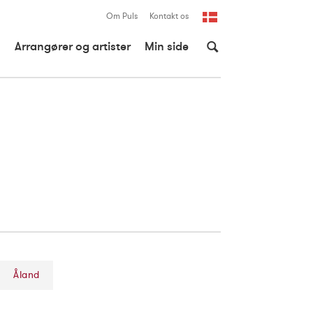
Om Puls
Kontakt os
Dansk
Arrangører og artister
Min side
English
Åland