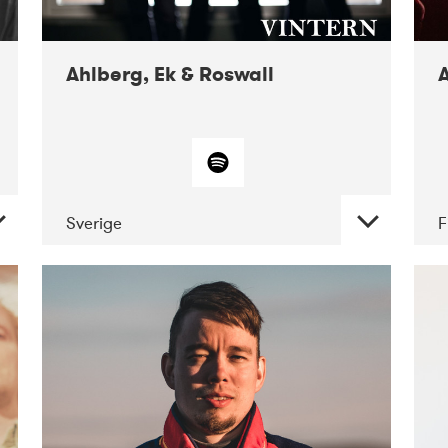
10-2019
Victoriateatern
Ahlberg, Ek & Roswall
A
Sverige
F
DATE
CONCERTS
11-2018
Folkelarm