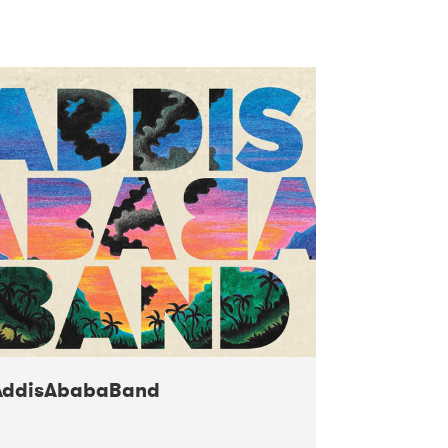
AddisAbabaBand