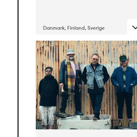
Danmark, Finland, Sverige
DATE
CONCERTS
05-2019
Jazz City
Turku