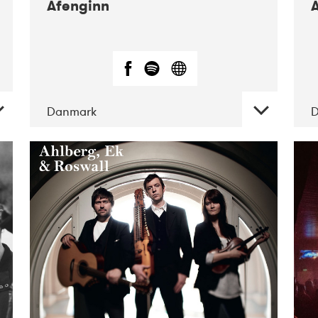
Afenginn
Danmark
DATE
CONCERTS
01-2019
Mentanarhúsið
11-2017
Mix
Musik
11-2019
Musikforeningen
Drauget