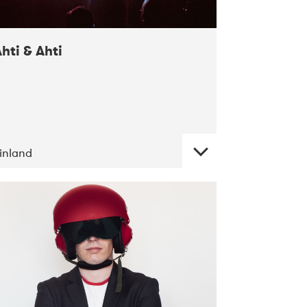
hti & Ahti
inland
DATE
CONCERTS
11-2017
ALICE