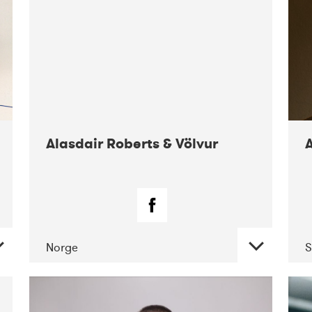
Alasdair Roberts & Völvur
Norge
S
DATE
CONCERTS