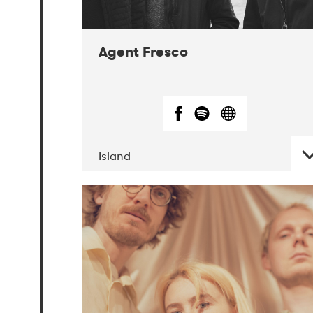
Agent Fresco
Island
DATE
CONCERTS
10-2017
Lutakko
10-2017
Tavastia
Klubi