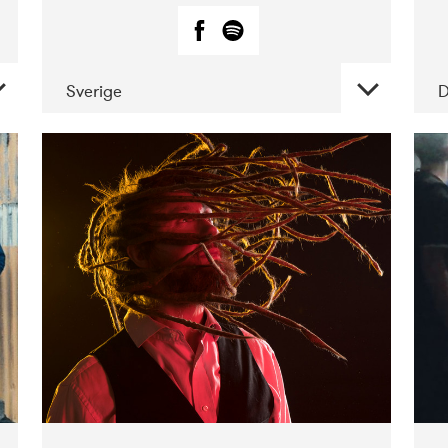
Sverige
DATE
CONCERTS
02-2019
Huset i
Hasserisgade