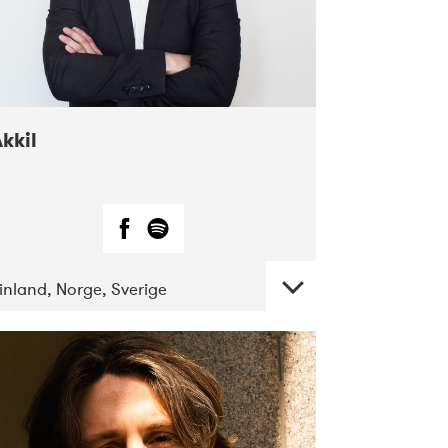
kkil
inland, Norge, Sverige
DATE
CONCERTS
07-2018
Márkomeannu