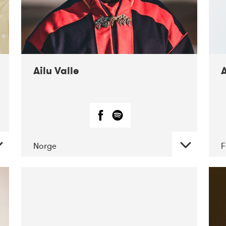
Ailu Valle
A
Norge
F
DATE
CONCERTS
07-2019
Márkomeannu