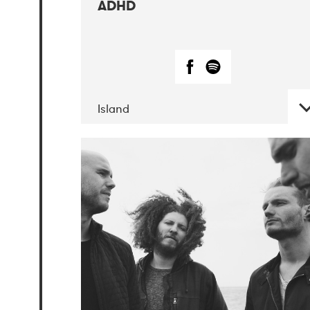
ADHD
Island
DATE
CONCERTS
06-2019
Atlas &
VoxHall
12-2019
We Jazz