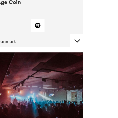
Age Coin
Danmark
DATE
CONCERTS
10-2017
ALICE